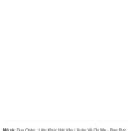
Mô tả:
Duy Chèo : Liên Khúc Hát Văn | Xuân Về Ơn Mẹ - Rạo Rực