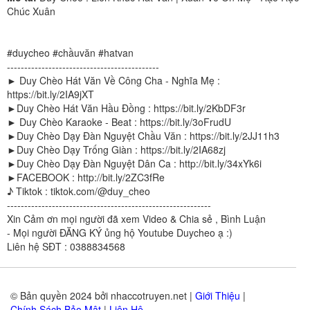
Chúc Xuân
#duycheo #chầuvăn #hatvan
--------------------------------------------
► Duy Chèo Hát Văn Về Công Cha - Nghĩa Mẹ :
https://bit.ly/2IA9jXT
►Duy Chèo Hát Văn Hầu Đồng : https://bit.ly/2KbDF3r
► Duy Chèo Karaoke - Beat : https://bit.ly/3oFrudU
►Duy Chèo Dạy Đàn Nguyệt Chầu Văn : https://bit.ly/2JJ11h3
►Duy Chèo Dạy Trống Giàn : https://bit.ly/2IA68zj
►Duy Chèo Dạy Đàn Nguyệt Dân Ca : http://bit.ly/34xYk6i
►FACEBOOK : http://bit.ly/2ZC3fRe
♪ Tiktok : tiktok.com/@duy_cheo
-----------------------------------------------------------
Xin Cảm ơn mọi người đã xem Video & Chia sẻ , Bình Luận
- Mọi người ĐĂNG KÝ ủng hộ Youtube Duycheo ạ :)
Liên hệ SĐT : 0388834568
© Bản quyền 2024 bởi nhaccotruyen.net |
Giới Thiệu
|
Chính Sách Bảo Mật
|
Liên Hệ