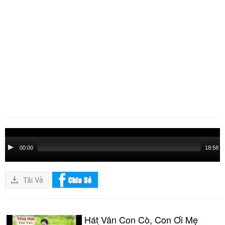
Audio
Player
00:00
18:58
Tải Về
Hát Văn Con Cò, Con Ơi Mẹ