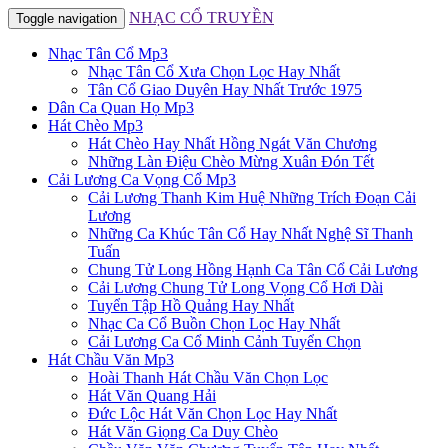
NHẠC CỔ TRUYỀN
Toggle navigation
Nhạc Tân Cổ Mp3
Nhạc Tân Cổ Xưa Chọn Lọc Hay Nhất
Tân Cổ Giao Duyên Hay Nhất Trước 1975
Dân Ca Quan Họ Mp3
Hát Chèo Mp3
Hát Chèo Hay Nhất Hồng Ngát Văn Chương
Những Làn Điệu Chèo Mừng Xuân Đón Tết
Cải Lương Ca Vọng Cổ Mp3
Cải Lương Thanh Kim Huệ Những Trích Đoạn Cải
Lương
Những Ca Khúc Tân Cổ Hay Nhất Nghệ Sĩ Thanh
Tuấn
Chung Tử Long Hồng Hạnh Ca Tân Cổ Cải Lương
Cải Lương Chung Tử Long Vọng Cổ Hơi Dài
Tuyển Tập Hồ Quảng Hay Nhất
Nhạc Ca Cổ Buồn Chọn Lọc Hay Nhất
Cải Lương Ca Cổ Minh Cảnh Tuyển Chọn
Hát Chầu Văn Mp3
Hoài Thanh Hát Chầu Văn Chọn Lọc
Hát Văn Quang Hải
Đức Lộc Hát Văn Chọn Lọc Hay Nhất
Hát Văn Giọng Ca Duy Chèo