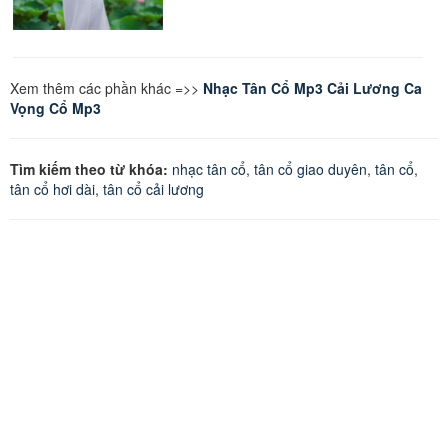
Xem thêm các phần khác =>>
Nhạc Tân Cổ Mp3
Cải Lương Ca
Vọng Cổ Mp3
Tìm kiếm theo từ khóa:
nhạc tân cổ
,
tân cổ giao duyên
,
tân cổ
,
tân cổ hơi dài
,
tân cổ cải lương