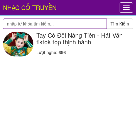
NHẠC CỔ TRUYỀN
Togg
navig
Tìm Kiếm
Tay Cô Đôi Nàng Tiên - Hát Văn
tiktok top thịnh hành
Lượt nghe: 696